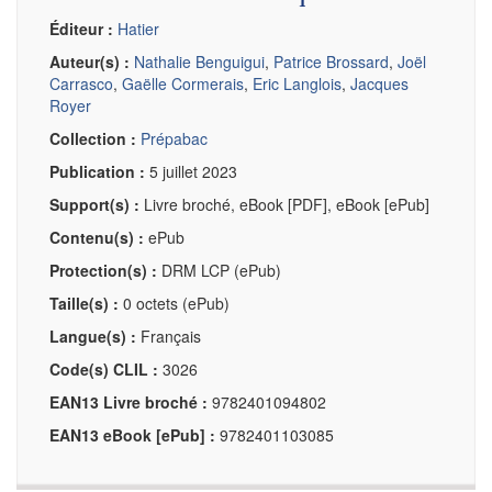
Éditeur :
Hatier
Auteur(s) :
Nathalie Benguigui
,
Patrice Brossard
,
Joël
Carrasco
,
Gaëlle Cormerais
,
Eric Langlois
,
Jacques
Royer
Collection :
Prépabac
Publication :
5 juillet 2023
Support(s) :
Livre broché, eBook [PDF], eBook [ePub]
Contenu(s) :
ePub
Protection(s) :
DRM LCP (ePub)
Taille(s) :
0 octets (ePub)
Langue(s) :
Français
Code(s) CLIL :
3026
EAN13 Livre broché :
9782401094802
EAN13 eBook [ePub] :
9782401103085