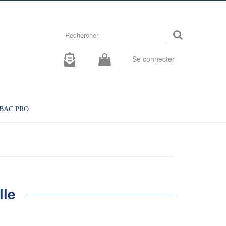
Rechercher
sur
le
site
Se connecter
BAC PRO
lle