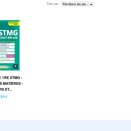
Trier par :
Parutions les plu…
 1RE STMG -
S MATIÈRES -
S ET...
,99 €