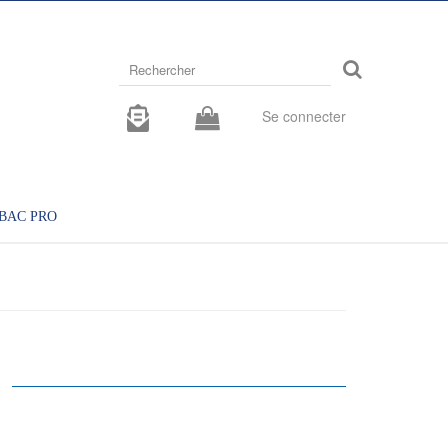
Rechercher
sur
le
site
Se connecter
BAC PRO