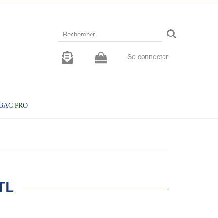
Rechercher
sur
le
site
Se connecter
BAC PRO
TL