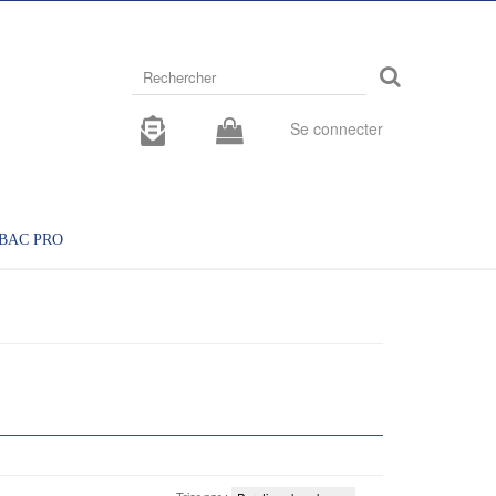
Rechercher
sur
le
site
Se connecter
BAC PRO