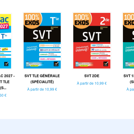
 2027 -
SVT TLE GÉNÉRALE
SVT 2DE
SVT 
T TLE
(SPÉCIALITÉ)
(S
À partir de
10,99 €
S...
À partir de
10,99 €
À pa
60 €