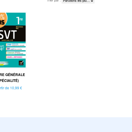
Trier par :
Parutions les plu…
1RE GÉNÉRALE
PÉCIALITÉ)
rtir de
10,99 €