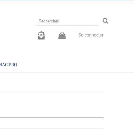
Rechercher
sur
le
site
Se connecter
BAC PRO