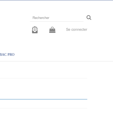
Rechercher
sur
le
site
Se connecter
BAC PRO