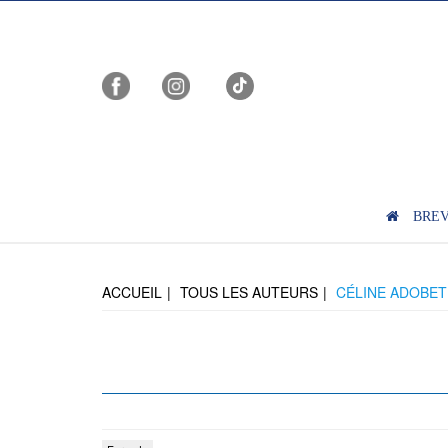
BRE
ACCUEIL
TOUS LES AUTEURS
CÉLINE ADOBET