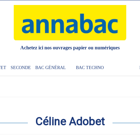
Achetez ici nos ouvrages papier ou numériques
VET
SECONDE
BAC GÉNÉRAL
BAC TECHNO
Céline Adobet