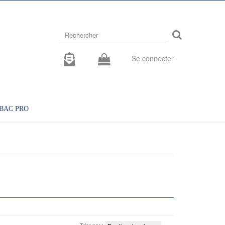
Rechercher
sur
le
site
Se connecter
BAC PRO