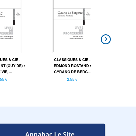
UES & CIE -
CLASSIQUES & CIE -
CLASSI
T (GUY DE) :
EDMOND ROSTAND :
MAUPASS
VIE, ...
CYRANO DE BERG...
L
,55 €
2,55 €