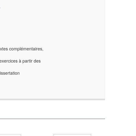
S
 textes complémentaires,
 exercices à partir des
issertation