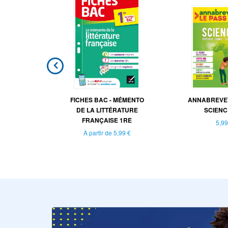
T CIE -
FICHES BAC - MÉMENTO
ANNABREVET
BEL AMI,
DE LA LITTÉRATURE
SCIENC
..
FRANÇAISE 1RE
5,99
À partir de
5,99 €