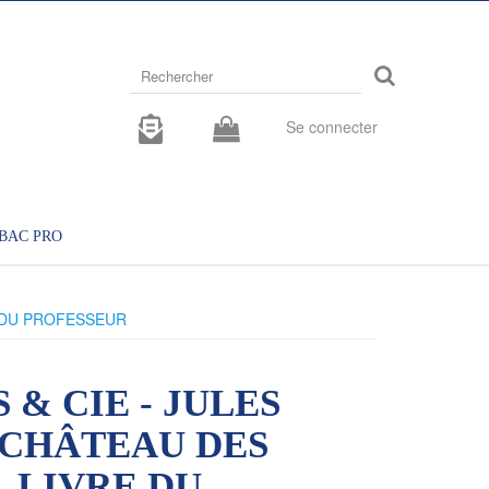
Rechercher
sur
le
site
Se connecter
BAC PRO
E DU PROFESSEUR
 & CIE - JULES
 CHÂTEAU DES
 LIVRE DU