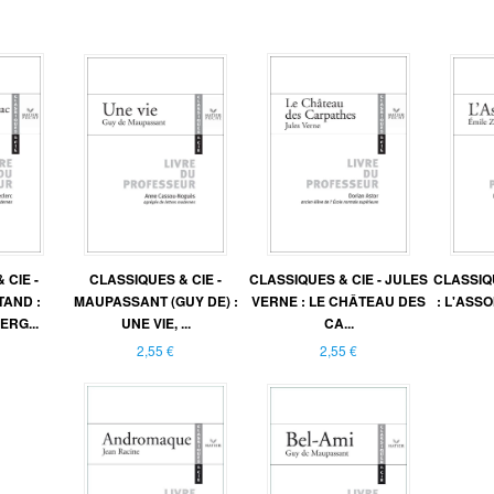
 CIE -
CLASSIQUES & CIE -
CLASSIQUES & CIE - JULES
CLASSIQU
AND :
MAUPASSANT (GUY DE) :
VERNE : LE CHÂTEAU DES
: L'ASS
RG...
UNE VIE, ...
CA...
2,55 €
2,55 €