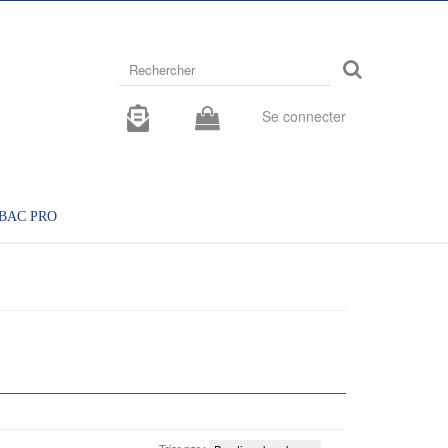
Rechercher
sur
le
site
Se connecter
BAC PRO