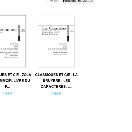
Trier par :
Parutions les plu…
ES ET CIE - ZOLA
CLASSIQUES ET CIE - LA
OMMOIR, LIVRE DU
BRUYÈRE : LES
P...
CARACTÈRES, L...
2,55 €
2,55 €