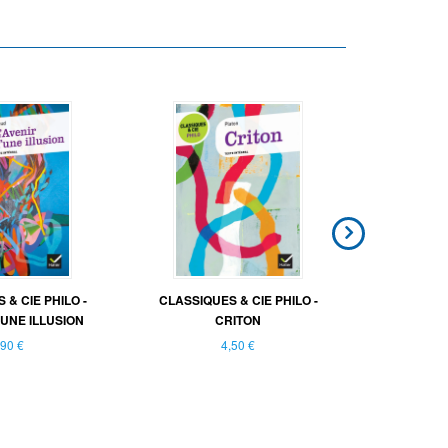
 & CIE PHILO -
CLASSIQUES & CIE PHILO -
CLASSIQU
'UNE ILLUSION
CRITON
L
,90 €
4,50 €