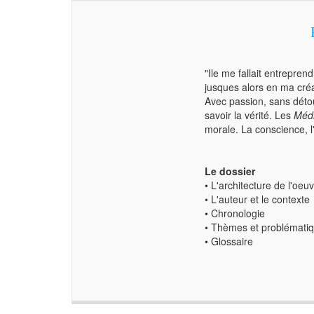
"Ile me fallait entrepre
jusques alors en ma cré
Avec passion, sans détou
savoir la vérité. Les
Médi
morale. La conscience, l
Le dossier
• L'architecture de l'oeu
• L'auteur et le contexte
• Chronologie
• Thèmes et problématiq
• Glossaire