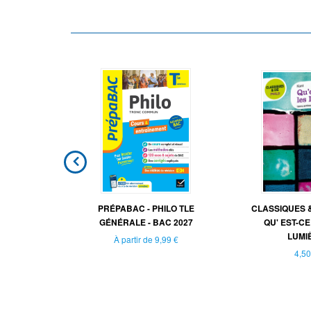
E PHILO -
PRÉPABAC - PHILO TLE
CLASSIQUES & 
CE
GÉNÉRALE - BAC 2027
QU' EST-CE
LUMIÈ
À partir de
9,99 €
4,50