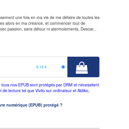
eusement une fois en ma vie de me défaire de toutes les
ques alors en ma créance, et commencer tout de
vec passion, sans détour ni atermoiements, Descar...
6,10 €
 : tous nos EPUB sont protégés par DRM et nécessitent
el de lecture tel que Vivlio sur ordinateur et Aldiko,
vre numérique (EPUB) protégé ?