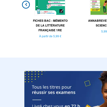
T CIE -
FICHES BAC - MÉMENTO
ANNABREVET
BEL AMI,
DE LA LITTÉRATURE
SCIENC
..
FRANÇAISE 1RE
5,99
À partir de
5,99 €