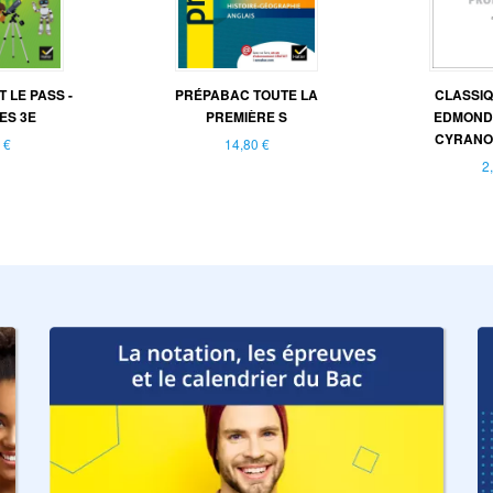
 LE PASS -
PRÉPABAC TOUTE LA
CLASSIQ
ES 3E
PREMIÈRE S
EDMOND 
CYRANO 
 €
14,80 €
2