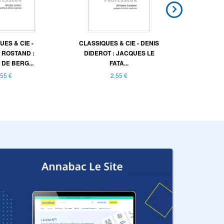
UES & CIE -
CLASSIQUES & CIE - DENIS
CLASSI
ROSTAND :
DIDEROT : JACQUES LE
MAUPASS
DE BERG...
FATA...
L
,55 €
2,55 €