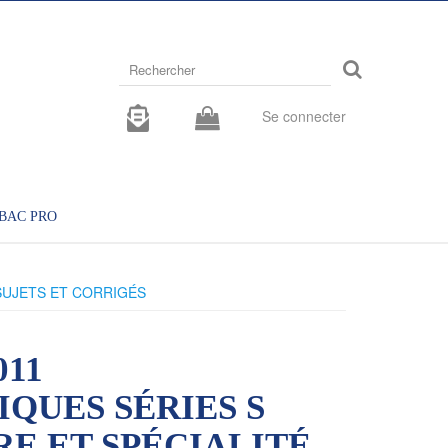
Rechercher
sur
le
site
Se connecter
BAC PRO
SUJETS ET CORRIGÉS
011
QUES SÉRIES S
E ET SPÉCIALITÉ